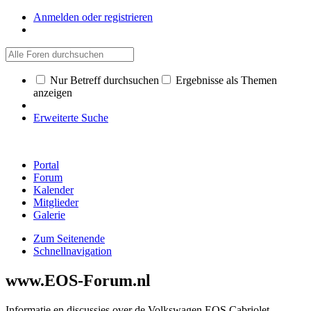
Anmelden oder registrieren
Nur Betreff durchsuchen
Ergebnisse als Themen
anzeigen
Erweiterte Suche
Portal
Forum
Kalender
Mitglieder
Galerie
Zum Seitenende
Schnellnavigation
www.EOS-Forum.nl
Informatie en discussies over de Volkswagen EOS Cabriolet