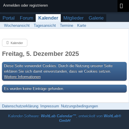
Anmelden oder registrieren
Portal
Forum
Kalender
Mitglieder
Galerie
Wochenansicht
Tagesansicht
Termine
Karte
Kalender
Freitag, 5. Dezember 2025
Diese Seite verwendet Cookies. Durch die Nutzung unserer Seite
erklären Sie sich damit einverstanden, dass wir Cookies setzen.
Weitere Informationen
Es wurden keine Einträge gefunden.
Datenschutzerklärung
Impressum
Nutzungsbedingungen
Kalender-Software:
WoltLab Calendar™
, entwickelt von
WoltLab®
GmbH