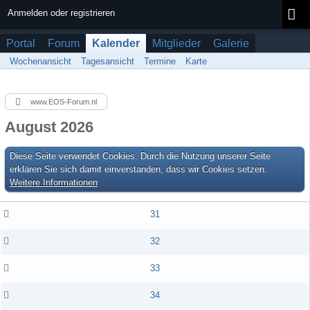
Anmelden oder registrieren
Portal
Forum
Kalender
Mitglieder
Galerie
Wochenansicht
Tagesansicht
Termine
Karte
www.EOS-Forum.nl
August 2026
Diese Seite verwendet Cookies. Durch die Nutzung unserer Seite
erklären Sie sich damit einverstanden, dass wir Cookies setzen.
Weitere Informationen
31
32
33
34