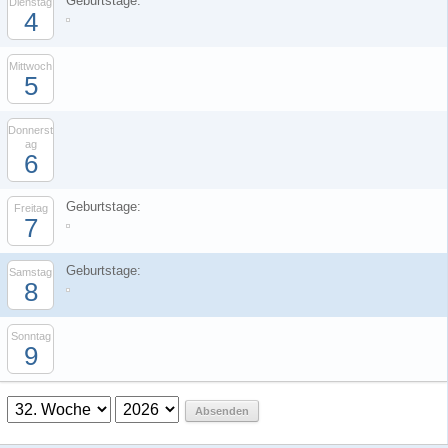
Geburtstage:
Dienstag
4
Mittwoch
5
Donnerst
ag
6
Geburtstage:
Freitag
7
Geburtstage:
Samstag
8
Sonntag
9
Absenden