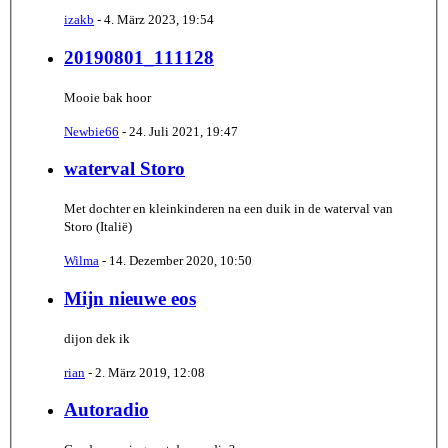
izakb
-
4. März 2023, 19:54
20190801_111128
Mooie bak hoor
Newbie66
-
24. Juli 2021, 19:47
waterval Storo
Met dochter en kleinkinderen na een duik in de waterval van
Storo (Italië)
Wilma
-
14. Dezember 2020, 10:50
Mijn nieuwe eos
dijon dek ik
rian
-
2. März 2019, 12:08
Autoradio