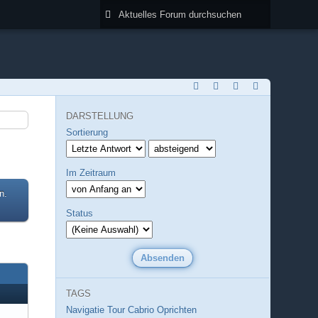
DARSTELLUNG
Sortierung
Im Zeitraum
n.
Status
TAGS
Navigatie Tour Cabrio
Oprichten