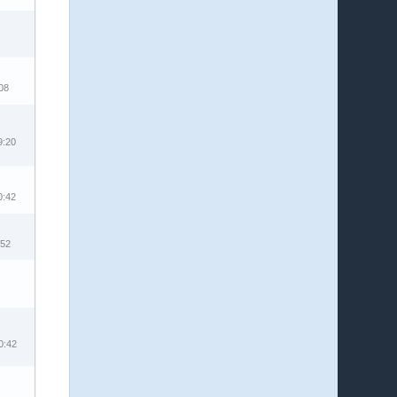
08
9:20
0:42
:52
0:42