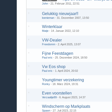
John
21. Februar 2011, 22:51
Gelukkig nieuwjaar!!
loenieman
31. Dezember 2007, 13:50
Winterklaar
Matje
14. Januar 2022, 12:10
VW-Dealer
Freedomm
2. April 2025, 13:07
Fijne Feestdagen
Paul eric
25. Dezember 2024, 18:50
Vw Eos shop
Paul eric
1. April 2024, 20:02
Youngtimer verzekering
Ronky
18. März 2024, 19:31
Even voorstellen
Verzaaltje89
6. August 2023, 14:37
Windscherm op Markplaats
Spawn
27. Juli 2023, 22:15