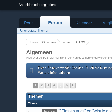
Anmelden oder registrieren
Forum
Portal
Kalender
Mitgl
Unerledigte Themen
www.EOS-Forum.nl
Forum
De EOS
Algemeen
Alles over de EOS, wat hier niet in een van de andere onderwerpen thu
Diese Seite verwendet Cookies. Durch die Nutzung 
Weitere Informationen
1
2
3
4
5
6
Themen
Thema
"" Tips en trucs" en "wist je al d
Angepinnt