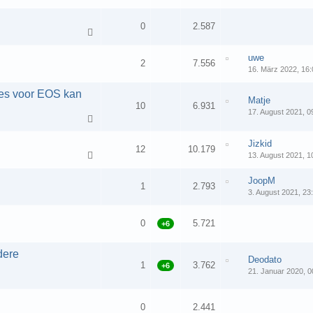
0
2.587
uwe
2
7.556
16. März 2022, 16:
es voor EOS kan
Matje
10
6.931
17. August 2021, 0
Jizkid
12
10.179
13. August 2021, 1
JoopM
1
2.793
3. August 2021, 23
0
5.721
+6
dere
Deodato
1
3.762
+6
21. Januar 2020, 0
0
2.441