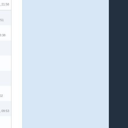
, 21:58
:51
3:38
02
, 09:53