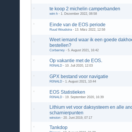
te koop 2 michelin camperbanden
wim h
1. Dezember 2022, 08:58
Einde van de EOS periode
Ruud Woudstra
13. März 2022, 12:58
Weet iemand waar ik een goede dakho
bestellen?
Corbarney
5. August 2021, 16:42
Op vakantie met de EOS.
R0NALD
10. Juli 2020, 12:03
GPX bestand voor navigatie
R0NALD
1. August 2021, 10:44
EOS Statistieken
R0NALD
19. September 2020, 16:39
Lithium vet voor daksysteem en alle an
scharnierpunten
winston
20. Juni 2019, 07:17
Tankdop