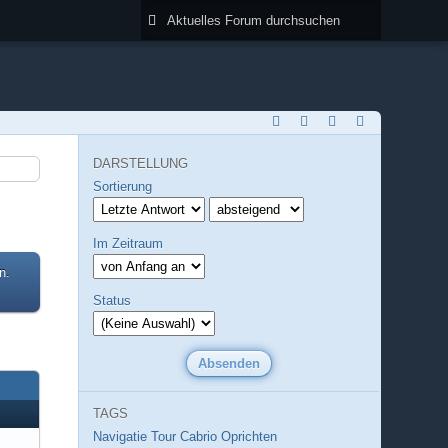
DARSTELLUNG
Sortierung
Im Zeitraum
n.
Status
TAGS
Navigatie Tour Cabrio
Oprichten