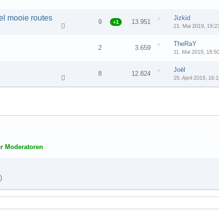
el mooie routes
Jizkid
9
13.951
+1
21. Mai 2019, 19:2
TheRaY
2
3.659
11. Mai 2019, 18:5
Joël
8
12.824
25. April 2019, 16:
r Moderatoren
)