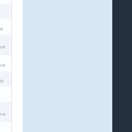
08
9:20
0:42
:52
0:42