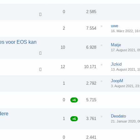
0
2.585
uwe
2
7.554
16. März 2022, 16:
es voor EOS kan
Matje
10
6.928
17. August 2021, 0
Jizkid
12
10.171
13. August 2021, 1
JoopM
1
2.792
3. August 2021, 23
0
5.715
+6
dere
Deodato
1
3.761
+6
21. Januar 2020, 0
0
2.441