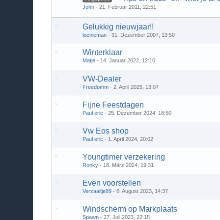
John
21. Februar 2011, 22:51
Gelukkig nieuwjaar!!
loenieman
31. Dezember 2007, 13:50
Winterklaar
Matje
14. Januar 2022, 12:10
VW-Dealer
Freedomm
2. April 2025, 13:07
Fijne Feestdagen
Paul eric
25. Dezember 2024, 18:50
Vw Eos shop
Paul eric
1. April 2024, 20:02
Youngtimer verzekering
Ronky
18. März 2024, 19:31
Even voorstellen
Verzaaltje89
6. August 2023, 14:37
Windscherm op Markplaats
Spawn
27. Juli 2023, 22:15