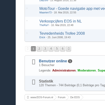
Diazoni
13. August 2019, 21:38
MotoTour - Goede navigatie app met ve
Maarten73
18. Mai 2019, 22:55
Verkoopcijfers EOS in NL
TheRaY
10. Mai 2019, 22:48
Tevredenheids Trofee 2008
Erick
25. Juni 2008, 19:43
1
2
3
4
5
6
Benutzer online
1
1 Besucher
Legende:
Administratoren
Moderatoren
Supe
Statistik
120 Themen - 744 Beiträge (0,1 Beiträge pro Tag
www.EOS-Forum.nl
Forum
De EOS