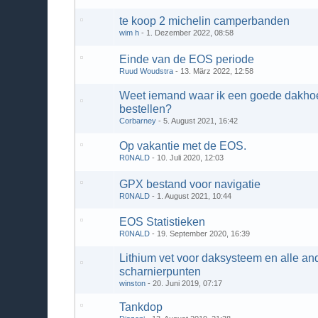
te koop 2 michelin camperbanden
wim h
1. Dezember 2022, 08:58
Einde van de EOS periode
Ruud Woudstra
13. März 2022, 12:58
Weet iemand waar ik een goede dakho
bestellen?
Corbarney
5. August 2021, 16:42
Op vakantie met de EOS.
R0NALD
10. Juli 2020, 12:03
GPX bestand voor navigatie
R0NALD
1. August 2021, 10:44
EOS Statistieken
R0NALD
19. September 2020, 16:39
Lithium vet voor daksysteem en alle an
scharnierpunten
winston
20. Juni 2019, 07:17
Tankdop