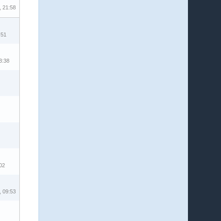
, 21:58
:51
3:38
02
, 09:53