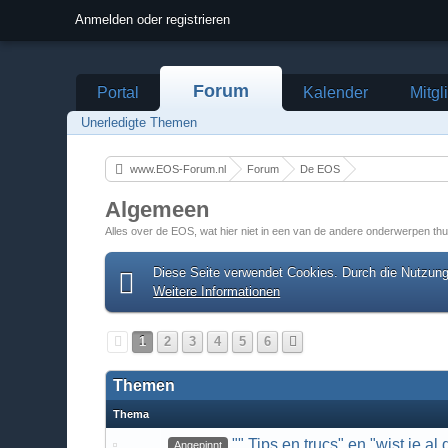
Anmelden oder registrieren
Forum
Portal
Kalender
Mitgl
Unerledigte Themen
www.EOS-Forum.nl
Forum
De EOS
Algemeen
Alles over de EOS, wat hier niet in een van de andere onderwerpen thu
Diese Seite verwendet Cookies. Durch die Nutzung 
Weitere Informationen
1
2
3
4
5
6
Themen
Thema
"" Tips en trucs" en "wist je al d
Angepinnt