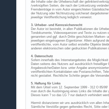
die Inhalte oder die Urheberschaft der gelinkten/verknüpften Seiten hat der Autor keinerlei Einfluss. Deshalb distanziert er sich hiermit ausdrücklich v
/verknüpften Seiten, die nach der Linksetzung verändert wurden. Diese Feststellung gilt für alle innerhalb des eigenen Internetangebotes gesetzten Links und Verweise sowie für
Fremdeinträge in vom Autor eingerichteten Gästebüchern, Diskussionsforen und Mailinglisten. Für illegale, fehlerhafte oder unvollständige Inhalte und insbesondere für Schäden, die aus
der Nutzung oder Nichtnutzung solcherart dargebotener Informationen entstehen, haftet allein der Anbieter der Seite, auf welche verwiesen wurde, nicht derjenige, der über Links auf d
jeweilige Veröffentlichung lediglich verweist.
3. Urheber- und Kennzeichenrecht
Der Autor ist bestrebt, in allen Publikationen die Urheberrechte der verwendeten Grafiken, Tondokumente, Videosequenzen und Texte zu beachten, von
Tondokumente, Videosequenzen und Texte zu nutzen oder auf lizenzfreie Grafiken, Tondokumente, Videosequenzen und Texte zurückzugreifen. Alle innerhalb des Internetangebotes
genannten und ggf. durch Dritte geschützten Marken- und Warenzeichen unterliegen uneingeschränkt den Bestimmungen des jeweils gültigenKennzeichenrechts und den Besitzrechten der
jeweiligen eingetragenen Eigentümer. Allein aufgrund der bloßen Nennung ist nicht der Schluss zu ziehen, dass Markenzeichen nicht du
veröffentlichte, vom Autor selbst erstellte Objekte bleibt allein beim Autor der Seiten. Eine Vervielfältigung oder Verwendung solcher Grafiken, Tondokumente, Videosequenzen und Texte in
4. Datenschutz
Sofern innerhalb des Internetangebotes die Möglichkeit zur Eingabe persönlicher oder geschäftlicher Daten (Emailadressen, Namen, Anschriften) besteht, so erfolgt die Preisgabe dieser
Daten seitens des Nutzers auf ausdrücklich freiwilliger Basis. Die Inanspruchnahme und Bezahlung aller angebotenen Dienste ist - soweit technisch möglich und z
AngabesolcherDaten bzw. unter Angabe anonymisierter Daten oder eines Pseudonyms gestattet. Die Nutzung der im Rahmen des Impressums oder vergleichbarer Angaben
veröffentlichten Kontaktdaten wie Postanschriften, Telefon- und Faxnummern sowie Emailadressen durch Dritte zur Übersendung von nicht ausdrücklich angeforderten Informationen ist
5. Haftung für Links