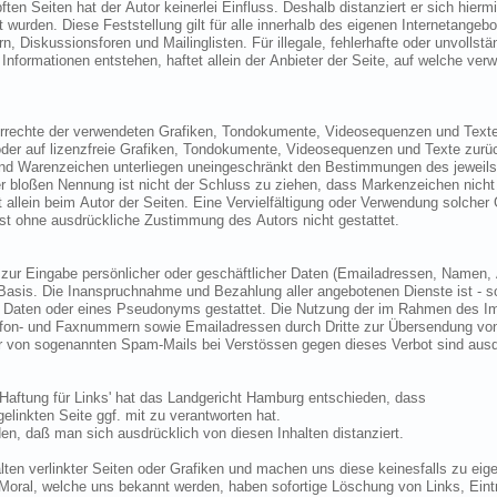
on allen Inhalten aller gelinkten
ie
 ihm selbst erstellte Grafiken,
rch Rechte Dritter geschützt sind! Das Copyright für
anderen elektronischen oder gedruckten Publikationen ist ohne ausdrückliche Zustimmung des Autors nicht gestattet.
umutbar - auch ohne
nicht gestattet. Rechtliche Schritte gegen die Versender von sogenannten Spam-Mails bei Verstössen ge
Mit dem Urteil vom 12. September 1999 - 312 O 85/99' Haftung für Links' hat das Landgericht Hamburg entschieden, dass
man durch die Ausbringung eines Links die Inhalte der gelinkten Seite ggf. mit zu verantworten hat.
Dieses kann ? so das LG ? nur dadurch verhindert werden, daß man sich ausdrücklich von diesen Inhalten distanziert.
Hiermit distanzieren wir uns ausdrücklich von allen Inhalten verlinkter Seiten oder Grafiken und machen uns diese keinesfalls zu 
Sämtliche Verstöße gegen geltendes Recht, Sitte oder Moral, welche uns bekannt werden, haben sofortige Lösch