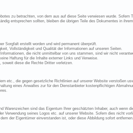
s
Die Website von www.eos-forum.de ist mit größtmöglicher Sorgfalt erstellt worden und wird permanent überprüft.
Wir übernehmen keine Gewähr für die Aktualität, Richtigkeit, Vollständigkeit und Qualität der Informationen auf unseren Seiten.
Für die Richtigkeit und Vollständigkeit von Inhalten und Informationen, die nicht unmittelbar von uns stammen, sind wir nicht v
Trotz sorgfältiger inhaltlicher Kontrolle übernehmen wir keine Haftung für die Inhalte externer Links und Verweise.
Wir distanzieren uns ausdrücklich von fremden Inhalten, soweit diese die Rechte Dritter verletzen.
chaffen wir unverzüglich Abhilfe. Setzen Sie sich
seres.
 nicht vorliegen sollte, bitten wir um eine kurze Mitteilung. In
diesem Fall werden wir entweder ein Logo abbilden, mit dem der Eigentümer einverstanden ist, oder diese Abbildung sofort entfernen