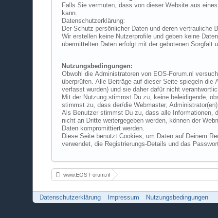
Falls Sie vermuten, dass von dieser Website aus eines Ihrer Schutzrechte verletzt wird, teilen Sie das bitte umgehend per elektronische
kann.
Datenschutzerklärung:
Wir erstellen keine Nutzerprofile und geben keine Daten an Dritte weiter. Wir speichern nur die für den wirtschaftlichen Verkehr erfo
übermittelten Da
Nutzungsbedingungen:
Obwohl die Administratoren von EOS-Forum.nl versuchen werden, generell alle anstößigen Inhalte so schnell wie möglich zu lösche
überprüfen. Alle Beiträge auf dieser Seite spiegeln die Ansichten und Meinungen des Autors wider, und nicht die des Administrators oder Webmasters (außer den Beiträgen, die durch sie
verfasst wurden) und sie daher dafür nicht
Mit der Nutzung stimmst Du zu, keine beleidigende, obszöne, vulgäre, verleumderische, verhetzende, drohende, sexuell-orientierte oder sons
stimmst zu, dass der/die Webmaster, Administrator(en) oder Moderator(en) von EOS-Forum.nl das Recht haben, jeden Inhalt zu löschen oder zu ändern, bei dem sie es für richtig halten.
Als Benutzer stimmst Du zu, dass alle Informationen, die Du oben eingetragen hast, in einer Datenbank gespeichert werden. Obwohl diese Daten ohne Deine ausdrückliche Zustimmung
nicht an Dritte weitergegeben werden, können der Webmaster oder Administrator nicht dafür zur Verantwortung gezogen werden, wenn durch einen Angriff (Hacking) die gespeicherten
Daten kompromittiert werden.
Diese Seite benutzt Cookies, um Daten auf Deinem Rechner zu speichern. Diese Cookies dienen nur dazu, die Bedienung d
verwendet, die Registrier
www.EOS-Forum.nl
Datenschutzerklärung
Impressum
Nutzungsbedingungen