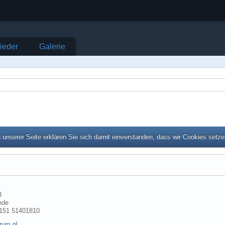
lieder
Galerie
unserer Seite erklären Sie sich damit einverstanden, dass wir Cookies setz
3
ede
 151 51401810
rum.nl