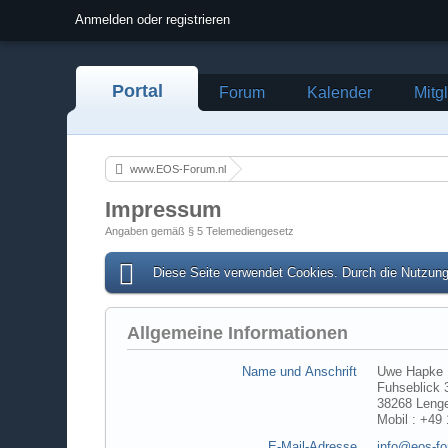
Anmelden oder registrieren
Portal
Forum
Kalender
Mitg
www.EOS-Forum.nl
Impressum
Angaben gemäß § 5 Telemediengesetz
Diese Seite verwendet Cookies. Durch die Nutzung 
Allgemeine Informationen
Name und Anschrift
Uwe Hapke
Fuhseblick 
38268 Leng
Mobil : +49
E-Mail-Adresse
info@eos-fo