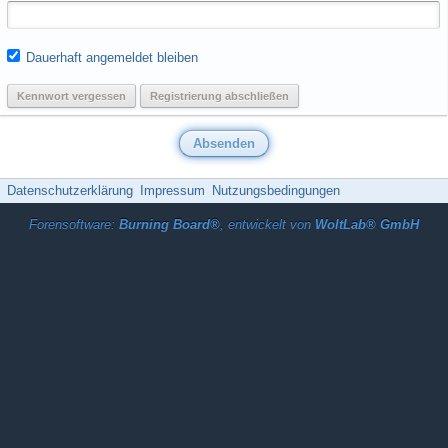
Dauerhaft angemeldet bleiben
Kennwort vergessen
Registrierung abschließen
Datenschutzerklärung
Impressum
Nutzungsbedingungen
Forensoftware:
Burning Board®
, entwickelt von
WoltLab® GmbH