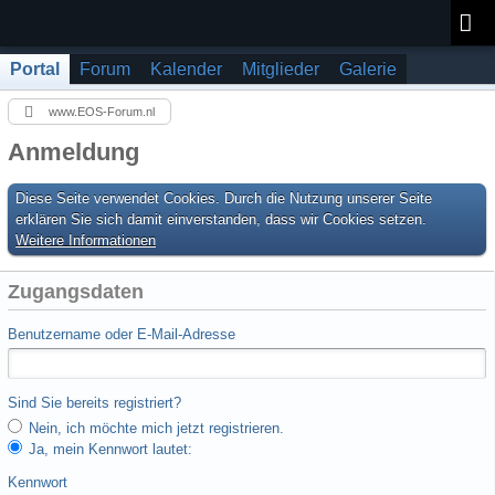
Portal
Forum
Kalender
Mitglieder
Galerie
www.EOS-Forum.nl
Anmeldung
Diese Seite verwendet Cookies. Durch die Nutzung unserer Seite
erklären Sie sich damit einverstanden, dass wir Cookies setzen.
Weitere Informationen
Zugangsdaten
Benutzername oder E-Mail-Adresse
Sind Sie bereits registriert?
Nein, ich möchte mich jetzt registrieren.
Ja, mein Kennwort lautet:
Kennwort