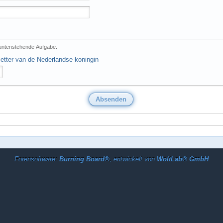
 untenstehende Aufgabe.
letter van de Nederlandse koningin
Forensoftware:
Burning Board®
, entwickelt von
WoltLab® GmbH