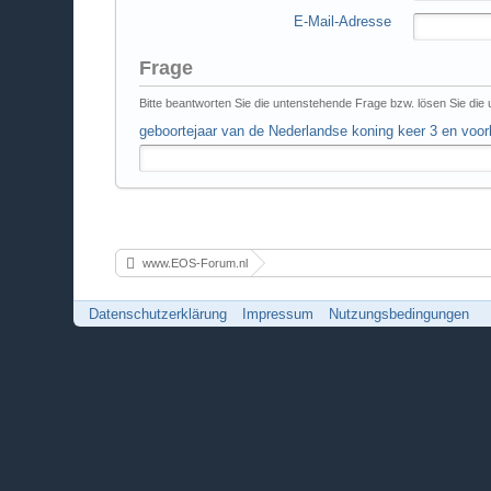
E-Mail-Adresse
Frage
Bitte beantworten Sie die untenstehende Frage bzw. lösen Sie die
geboortejaar van de Nederlandse koning keer 3 en voor
www.EOS-Forum.nl
Datenschutzerklärung
Impressum
Nutzungsbedingungen