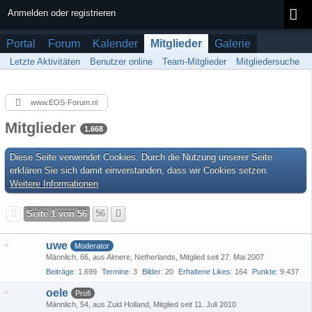
Anmelden oder registrieren
Portal
Forum
Kalender
Mitglieder
Galerie
Letzte Aktivitäten
Benutzer online
Team-Mitglieder
Mitgliedersuche
www.EOS-Forum.nl
Mitglieder
1.668
Diese Seite verwendet Cookies. Durch die Nutzung unserer Seite
erklären Sie sich damit einverstanden, dass wir Cookies setzen.
Weitere Informationen
Seite 1 von 56
56
uwe
Moderator
Männlich
66
aus Almere, Netherlands
Mitglied seit 27. Mai 2007
Beiträge
1.699
Termine
3
Bilder
20
Erhaltene Likes
164
Punkte
9.437
oele
Profi
Männlich
54
aus Zuid Holland
Mitglied seit 11. Juli 2010