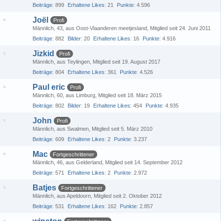
Beiträge
899
Erhaltene Likes
21
Punkte
4.596
Joël
Profi
Männlich
43
aus Oost-Vlaanderen meetjesland
Mitglied seit 24. Juni 2011
Beiträge
882
Bilder
20
Erhaltene Likes
16
Punkte
4.916
Jizkid
Profi
Männlich
aus Teylingen
Mitglied seit 19. August 2017
Beiträge
804
Erhaltene Likes
361
Punkte
4.526
Paul eric
Profi
Männlich
60
aus Limburg
Mitglied seit 18. März 2015
Beiträge
802
Bilder
19
Erhaltene Likes
454
Punkte
4.935
John
Profi
Männlich
aus Swalmen
Mitglied seit 5. März 2010
Beiträge
609
Erhaltene Likes
2
Punkte
3.237
Mac
Fortgeschrittener
Männlich
46
aus Gelderland
Mitglied seit 14. September 2012
Beiträge
571
Erhaltene Likes
2
Punkte
2.972
Batjes
Fortgeschrittener
Männlich
aus Apeldoorn
Mitglied seit 2. Oktober 2012
Beiträge
531
Erhaltene Likes
162
Punkte
2.857