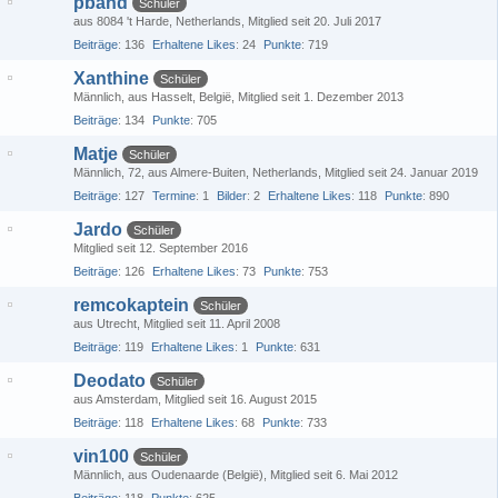
pband
Schüler
aus 8084 't Harde, Netherlands
Mitglied seit 20. Juli 2017
Beiträge
136
Erhaltene Likes
24
Punkte
719
Xanthine
Schüler
Männlich
aus Hasselt, België
Mitglied seit 1. Dezember 2013
Beiträge
134
Punkte
705
Matje
Schüler
Männlich
72
aus Almere-Buiten, Netherlands
Mitglied seit 24. Januar 2019
Beiträge
127
Termine
1
Bilder
2
Erhaltene Likes
118
Punkte
890
Jardo
Schüler
Mitglied seit 12. September 2016
Beiträge
126
Erhaltene Likes
73
Punkte
753
remcokaptein
Schüler
aus Utrecht
Mitglied seit 11. April 2008
Beiträge
119
Erhaltene Likes
1
Punkte
631
Deodato
Schüler
aus Amsterdam
Mitglied seit 16. August 2015
Beiträge
118
Erhaltene Likes
68
Punkte
733
vin100
Schüler
Männlich
aus Oudenaarde (België)
Mitglied seit 6. Mai 2012