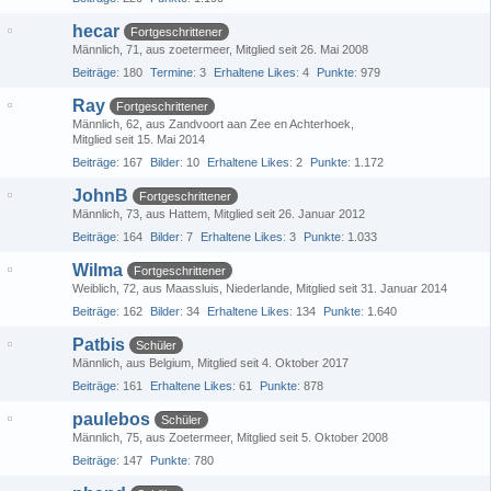
hecar
Fortgeschrittener
Männlich
71
aus zoetermeer
Mitglied seit 26. Mai 2008
Beiträge
180
Termine
3
Erhaltene Likes
4
Punkte
979
Ray
Fortgeschrittener
Männlich
62
aus Zandvoort aan Zee en Achterhoek
Mitglied seit 15. Mai 2014
Beiträge
167
Bilder
10
Erhaltene Likes
2
Punkte
1.172
JohnB
Fortgeschrittener
Männlich
73
aus Hattem
Mitglied seit 26. Januar 2012
Beiträge
164
Bilder
7
Erhaltene Likes
3
Punkte
1.033
Wilma
Fortgeschrittener
Weiblich
72
aus Maassluis, Niederlande
Mitglied seit 31. Januar 2014
Beiträge
162
Bilder
34
Erhaltene Likes
134
Punkte
1.640
Patbis
Schüler
Männlich
aus Belgium
Mitglied seit 4. Oktober 2017
Beiträge
161
Erhaltene Likes
61
Punkte
878
paulebos
Schüler
Männlich
75
aus Zoetermeer
Mitglied seit 5. Oktober 2008
Beiträge
147
Punkte
780