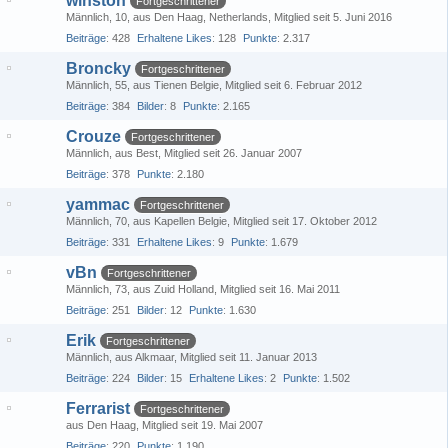
winston
Fortgeschrittener
Männlich
10
aus Den Haag, Netherlands
Mitglied seit 5. Juni 2016
Beiträge
428
Erhaltene Likes
128
Punkte
2.317
Broncky
Fortgeschrittener
Männlich
55
aus Tienen Belgie
Mitglied seit 6. Februar 2012
Beiträge
384
Bilder
8
Punkte
2.165
Crouze
Fortgeschrittener
Männlich
aus Best
Mitglied seit 26. Januar 2007
Beiträge
378
Punkte
2.180
yammac
Fortgeschrittener
Männlich
70
aus Kapellen Belgie
Mitglied seit 17. Oktober 2012
Beiträge
331
Erhaltene Likes
9
Punkte
1.679
vBn
Fortgeschrittener
Männlich
73
aus Zuid Holland
Mitglied seit 16. Mai 2011
Beiträge
251
Bilder
12
Punkte
1.630
Erik
Fortgeschrittener
Männlich
aus Alkmaar
Mitglied seit 11. Januar 2013
Beiträge
224
Bilder
15
Erhaltene Likes
2
Punkte
1.502
Ferrarist
Fortgeschrittener
aus Den Haag
Mitglied seit 19. Mai 2007
Beiträge
220
Punkte
1.190