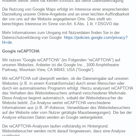
Anbieter dieser Seite hat keinen Einfluss auf diese Datenübertragung.
Die Nutzung von Google Maps erfolgt im Interesse einer ansprechenden
Darstellung unserer Online-Angebote und an einer leichten Auffindbarkeit
der von uns auf der Website angegebenen Orte. Dies stellt ein
berechtigtes Interesse im Sinne von Art. 6 Abs. 1 lit. f DSGVO dar.
Mehr Informationen zum Umgang mit Nutzerdaten finden Sie in der
Datenschutzerklärung von Google:
https://policies.google.com/privacy?
hl=de
.
Google reCAPTCHA
Wir nutzen “Google reCAPTCHA” (im Folgenden “reCAPTCHA”) auf
unseren Websites. Anbieter ist die Google Inc., 1600 Amphitheatre
Parkway, Mountain View, CA 94043, USA (“Google”).
Mit reCAPTCHA soll überprüft werden, ob die Dateneingabe auf unseren
Websites (z.B. in einem Kontaktformular) durch einen Menschen oder
durch ein automatisiertes Programm erfolgt. Hierzu analysiert reCAPTCHA
das Verhalten des Websitebesuchers anhand verschiedener Merkmale.
Diese Analyse beginnt automatisch, sobald der Websitebesucher die
Website betritt. Zur Analyse wertet reCAPTCHA verschiedene
Informationen aus (z.B. IP-Adresse, Verweildauer des Websitebesuchers
auf der Website oder vom Nutzer getätigte Mausbewegungen). Die bei der
Analyse erfassten Daten werden an Google weitergeleitet.
Die reCAPTCHA-Analysen laufen vollständig im Hintergrund.
Websitebesucher werden nicht darauf hingewiesen, dass eine Analyse
stattfindet.