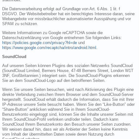
Die Datenverarbeitung erfolgt auf Grundlage von Art. 6 Abs. 1 lit. f
DSGVO. Der Websitebetreiber hat ein berechtigtes Interesse daran, seine
Webangebote vor missbräuchlicher automatisierter Ausspähung und vor
SPAM zu schützen.
Weitere Informationen zu Google reCAPTCHA sowie die
Datenschutzerklärung von Google entnehmen Sie folgenden Links:
https://policies.google.com/privacy?hl=de
und
https://www.google.com/recaptcha/intro/android.html
.
SoundCloud
Auf unseren Seiten können Plugins des sozialen Netzwerks SoundCloud
(SoundCloud Limited, Berners House, 47-48 Berners Street, London W1T
3NF, Großbritannien.) integriert sein. Die SoundCloud-Plugins erkennen
Sie an dem SoundCloud-Logo auf den betroffenen Seiten.
Wenn Sie unsere Seiten besuchen, wird nach Aktivierung des Plugin eine
direkte Verbindung zwischen Ihrem Browser und dem SoundCloud-Server
hergestellt. SoundCloud erhält dadurch die Information, dass Sie mit Ihrer
IP-Adresse unsere Seite besucht haben. Wenn Sie den “Like-Button” oder
“Share-Button” anklicken während Sie in Ihrem SoundCloud-
Benutzerkonto eingeloggt sind, können Sie die Inhalte unserer Seiten mit
Ihrem SoundCloud-Profil verlinken und/oder teilen. Dadurch kann
SoundCloud Ihrem Benutzerkonto den Besuch unserer Seiten zuordnen.
Wir weisen darauf hin, dass wir als Anbieter der Seiten keine Kenntnis
vom Inhalt der übermittelten Daten sowie deren Nutzung durch