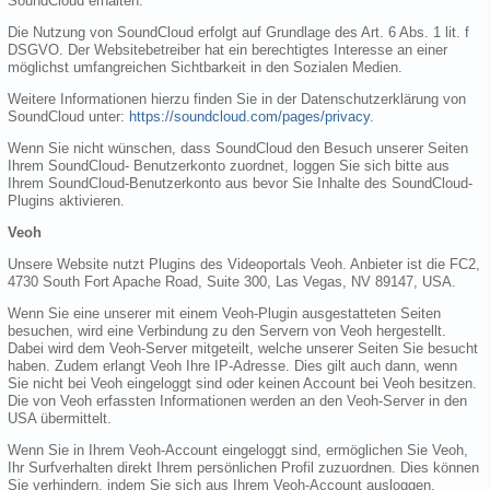
SoundCloud erhalten.
Die Nutzung von SoundCloud erfolgt auf Grundlage des Art. 6 Abs. 1 lit. f
DSGVO. Der Websitebetreiber hat ein berechtigtes Interesse an einer
möglichst umfangreichen Sichtbarkeit in den Sozialen Medien.
Weitere Informationen hierzu finden Sie in der Datenschutzerklärung von
SoundCloud unter:
https://soundcloud.com/pages/privacy
.
Wenn Sie nicht wünschen, dass SoundCloud den Besuch unserer Seiten
Ihrem SoundCloud- Benutzerkonto zuordnet, loggen Sie sich bitte aus
Ihrem SoundCloud-Benutzerkonto aus bevor Sie Inhalte des SoundCloud-
Plugins aktivieren.
Veoh
Unsere Website nutzt Plugins des Videoportals Veoh. Anbieter ist die FC2,
4730 South Fort Apache Road, Suite 300, Las Vegas, NV 89147, USA.
Wenn Sie eine unserer mit einem Veoh-Plugin ausgestatteten Seiten
besuchen, wird eine Verbindung zu den Servern von Veoh hergestellt.
Dabei wird dem Veoh-Server mitgeteilt, welche unserer Seiten Sie besucht
haben. Zudem erlangt Veoh Ihre IP-Adresse. Dies gilt auch dann, wenn
Sie nicht bei Veoh eingeloggt sind oder keinen Account bei Veoh besitzen.
Die von Veoh erfassten Informationen werden an den Veoh-Server in den
USA übermittelt.
Wenn Sie in Ihrem Veoh-Account eingeloggt sind, ermöglichen Sie Veoh,
Ihr Surfverhalten direkt Ihrem persönlichen Profil zuzuordnen. Dies können
Sie verhindern, indem Sie sich aus Ihrem Veoh-Account ausloggen.