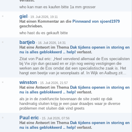
verfasst.
who kan man es kaufen bitte 1a mm grosser
giel
-
19. Juli 2026, 19:11
Hat einen Kommentar an die
Pinnwand von sjoerd1979
geschrieben.
who hast du es gekauft bitte
bartjeb
-
16. Juli 2026, 14:31
Hat eine Antwort im Thema
Dak tijdens openen in storing en
nu is alles geblokkeerd .. help!
verfasst.
Zitat von Paul eric: „Heel vervelend allemaal de Eos specialisten
bij Vw zijn dun gezaaid en er zijn nog weinig vestigingen die
werken aan de Eos omdat dat een specialistische zaak is. Het
hangt een beetje van je woonplaats af. In Wijk en Aalburg zit…
winston
-
15. Juli 2026, 21:57
Hat eine Antwort im Thema
Dak tijdens openen in storing en
nu is alles geblokkeerd .. help!
verfasst.
als je in de zoekfunctie bovenaan de site zoekt op dak
handmatig sluiten krijg je een paar draadjes waar je diverse
problemen met sluiten dak vind greets
Paul eric
-
15. Juli 2026, 07:56
Hat eine Antwort im Thema
Dak tijdens openen in storing en
nu is alles geblokkeerd .. help!
verfasst.