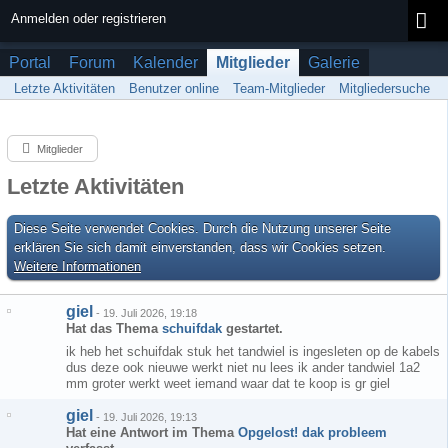
Anmelden oder registrieren
Portal
Forum
Kalender
Mitglieder
Galerie
Letzte Aktivitäten
Benutzer online
Team-Mitglieder
Mitgliedersuche
Mitglieder
Letzte Aktivitäten
Diese Seite verwendet Cookies. Durch die Nutzung unserer Seite
erklären Sie sich damit einverstanden, dass wir Cookies setzen.
Weitere Informationen
giel
-
19. Juli 2026, 19:18
Hat das Thema
schuifdak
gestartet.
ik heb het schuifdak stuk het tandwiel is ingesleten op de kabels
dus deze ook nieuwe werkt niet nu lees ik ander tandwiel 1a2
mm groter werkt weet iemand waar dat te koop is gr giel
giel
-
19. Juli 2026, 19:13
Hat eine Antwort im Thema
Opgelost! dak probleem