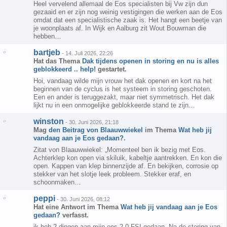
Heel vervelend allemaal de Eos specialisten bij Vw zijn dun
gezaaid en er zijn nog weinig vestigingen die werken aan de Eos
omdat dat een specialistische zaak is. Het hangt een beetje van
je woonplaats af. In Wijk en Aalburg zit Wout Bouwman die
hebben…
bartjeb
-
14. Juli 2026, 22:26
Hat das Thema
Dak tijdens openen in storing en nu is alles
geblokkeerd .. help!
gestartet.
Hoi, vandaag wilde mijn vrouw het dak openen en kort na het
beginnen van de cyclus is het systeem in storing geschoten.
Een en ander is teruggezakt, maar niet symmetrisch. Het dak
lijkt nu in een onmogelijke geblokkeerde stand te zijn…
winston
-
30. Juni 2026, 21:18
Mag
den Beitrag von
Blaauwwiekel
im Thema
Wat heb jij
vandaag aan je Eos gedaan?
.
Zitat von Blaauwwiekel: „Momenteel ben ik bezig met Eos.
Achterklep kon open via skiluik, kabeltje aantrekken. En kon die
open. Kappen van klep binnenzijde af. En bekijken, corrosie op
stekker van het slotje leek probleem. Stekker eraf, en
schoonmaken…
peppi
-
30. Juni 2026, 08:12
Hat eine Antwort im Thema
Wat heb jij vandaag aan je Eos
gedaan?
verfasst.
ik heb 2 dingen aan mijn eos 2.0 FSI gedaan. Na de storing van