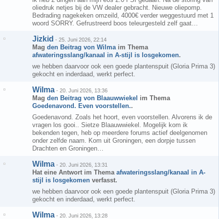
oliedruk netjes bij de VW dealer gebracht. Nieuwe oliepomp.
Bedrading nagekeken omzeild, 4000€ verder weggestuurd met 1
woord SORRY. Gefrustreerd boos teleurgesteld zelf gaat…
Jizkid
-
25. Juni 2026, 22:14
Mag
den Beitrag von
Wilma
im Thema
afwateringsslang/kanaal in A-stijl is losgekomen
.
we hebben daarvoor ook een goede plantenspuit (Gloria Prima 3)
gekocht en inderdaad, werkt perfect.
Wilma
-
20. Juni 2026, 13:36
Mag
den Beitrag von
Blaauwwiekel
im Thema
Goedenavond. Even voorstellen.
.
Goedenavond. Zoals het hoort, even voorstellen. Alvorens ik de
vragen los gooi.. Sietze Blaauwwiekel. Mogelijk kom ik
bekenden tegen, heb op meerdere forums actief deelgenomen
onder zelfde naam. Kom uit Groningen, een dorpje tussen
Drachten en Groningen…
Wilma
-
20. Juni 2026, 13:31
Hat eine Antwort im Thema
afwateringsslang/kanaal in A-
stijl is losgekomen
verfasst.
we hebben daarvoor ook een goede plantenspuit (Gloria Prima 3)
gekocht en inderdaad, werkt perfect.
Wilma
-
20. Juni 2026, 13:28