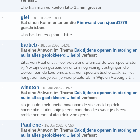
verfasst.
who kan man es kaufen bitte 1a mm grosser
giel
-
19. Juli 2026, 19:11
Hat einen Kommentar an die
Pinnwand von sjoerd1979
geschrieben.
who hast du es gekauft bitte
bartjeb
-
16. Juli 2026, 14:31
Hat eine Antwort im Thema
Dak tijdens openen in storing en
nu is alles geblokkeerd .. help!
verfasst.
Zitat von Paul eric: „Heel vervelend allemaal de Eos specialisten
bij Vw zijn dun gezaaid en er zijn nog weinig vestigingen die
werken aan de Eos omdat dat een specialistische zaak is. Het
hangt een beetje van je woonplaats af. In Wijk en Aalburg zit…
winston
-
15. Juli 2026, 21:57
Hat eine Antwort im Thema
Dak tijdens openen in storing en
nu is alles geblokkeerd .. help!
verfasst.
als je in de zoekfunctie bovenaan de site zoekt op dak
handmatig sluiten krijg je een paar draadjes waar je diverse
problemen met sluiten dak vind greets
Paul eric
-
15. Juli 2026, 07:56
Hat eine Antwort im Thema
Dak tijdens openen in storing en
nu is alles geblokkeerd .. help!
verfasst.