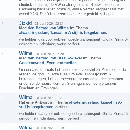
oliedruk netjes bij de VW dealer gebracht. Nieuwe oliepomp.
Bedrading nagekeken omzeild, 4000€ verder weggestuurd met 1
woord SORRY. Gefrustreerd boos teleurgesteld zelf gaat…
Jizkid
-
25. Juni 2026, 22:14
Mag
den Beitrag von
Wilma
im Thema
afwateringsslang/kanaal in A-stijl is losgekomen
.
we hebben daarvoor ook een goede plantenspuit (Gloria Prima 3)
gekocht en inderdaad, werkt perfect.
Wilma
-
20. Juni 2026, 13:36
Mag
den Beitrag von
Blaauwwiekel
im Thema
Goedenavond. Even voorstellen.
.
Goedenavond. Zoals het hoort, even voorstellen. Alvorens ik de
vragen los gooi.. Sietze Blaauwwiekel. Mogelijk kom ik
bekenden tegen, heb op meerdere forums actief deelgenomen
onder zelfde naam. Kom uit Groningen, een dorpje tussen
Drachten en Groningen…
Wilma
-
20. Juni 2026, 13:31
Hat eine Antwort im Thema
afwateringsslang/kanaal in A-
stijl is losgekomen
verfasst.
we hebben daarvoor ook een goede plantenspuit (Gloria Prima 3)
gekocht en inderdaad, werkt perfect.
Wilma
-
20. Juni 2026, 13:28