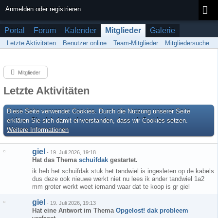
Anmelden oder registrieren
Portal
Forum
Kalender
Mitglieder
Galerie
Letzte Aktivitäten
Benutzer online
Team-Mitglieder
Mitgliedersuche
Mitglieder
Letzte Aktivitäten
Diese Seite verwendet Cookies. Durch die Nutzung unserer Seite
erklären Sie sich damit einverstanden, dass wir Cookies setzen.
Weitere Informationen
giel
-
19. Juli 2026, 19:18
Hat das Thema
schuifdak
gestartet.
ik heb het schuifdak stuk het tandwiel is ingesleten op de kabels
dus deze ook nieuwe werkt niet nu lees ik ander tandwiel 1a2
mm groter werkt weet iemand waar dat te koop is gr giel
giel
-
19. Juli 2026, 19:13
Hat eine Antwort im Thema
Opgelost! dak probleem