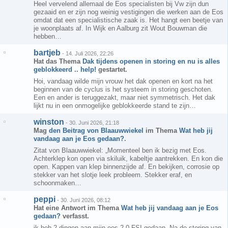
Heel vervelend allemaal de Eos specialisten bij Vw zijn dun
gezaaid en er zijn nog weinig vestigingen die werken aan de Eos
omdat dat een specialistische zaak is. Het hangt een beetje van
je woonplaats af. In Wijk en Aalburg zit Wout Bouwman die
hebben…
bartjeb
-
14. Juli 2026, 22:26
Hat das Thema
Dak tijdens openen in storing en nu is alles
geblokkeerd .. help!
gestartet.
Hoi, vandaag wilde mijn vrouw het dak openen en kort na het
beginnen van de cyclus is het systeem in storing geschoten.
Een en ander is teruggezakt, maar niet symmetrisch. Het dak
lijkt nu in een onmogelijke geblokkeerde stand te zijn…
winston
-
30. Juni 2026, 21:18
Mag
den Beitrag von
Blaauwwiekel
im Thema
Wat heb jij
vandaag aan je Eos gedaan?
.
Zitat von Blaauwwiekel: „Momenteel ben ik bezig met Eos.
Achterklep kon open via skiluik, kabeltje aantrekken. En kon die
open. Kappen van klep binnenzijde af. En bekijken, corrosie op
stekker van het slotje leek probleem. Stekker eraf, en
schoonmaken…
peppi
-
30. Juni 2026, 08:12
Hat eine Antwort im Thema
Wat heb jij vandaag aan je Eos
gedaan?
verfasst.
ik heb 2 dingen aan mijn eos 2.0 FSI gedaan. Na de storing van