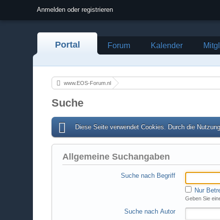
Anmelden oder registrieren
Portal
Forum
Kalender
Mitg
www.EOS-Forum.nl
Suche
Diese Seite verwendet Cookies. Durch die Nutzung 
Allgemeine Suchangaben
Suche nach Begriff
Nur Betr
Geben Sie eine
Suche nach Autor