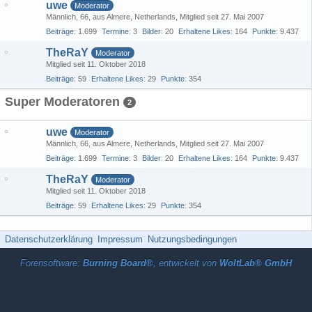
uwe
Moderator
Männlich
66
aus Almere, Netherlands
Mitglied seit 27. Mai 2007
Beiträge
1.699
Termine
3
Bilder
20
Erhaltene Likes
164
Punkte
9.437
TheRaY
Moderator
Mitglied seit 11. Oktober 2018
Beiträge
59
Erhaltene Likes
29
Punkte
354
Super Moderatoren
2
uwe
Moderator
Männlich
66
aus Almere, Netherlands
Mitglied seit 27. Mai 2007
Beiträge
1.699
Termine
3
Bilder
20
Erhaltene Likes
164
Punkte
9.437
TheRaY
Moderator
Mitglied seit 11. Oktober 2018
Beiträge
59
Erhaltene Likes
29
Punkte
354
Datenschutzerklärung
Impressum
Nutzungsbedingungen
Forensoftware:
Burning Board®
, entwickelt von
WoltLab® GmbH