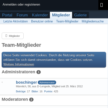
Anmelden oder registrieren
Portal
Forum
Kalender
Mitglieder
Galerie
Letzte Aktivitäten
Benutzer online
Team-Mitglieder
Mitgliedersuche
Mitglieder
Team-Mitglieder
Diese Seite verwendet Cookies. Durch die Nutzung unserer Seite
erklären Sie sich damit einverstanden, dass wir Cookies setzen.
Weitere Informationen
Administratoren
1
boschinger
Administrator
Männlich
58
aus D-Lengede
Mitglied seit 25. März 2012
Beiträge
17
Bilder
16
Punkte
425
Moderatoren
2