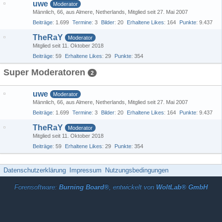
uwe
Moderator
Männlich
66
aus Almere, Netherlands
Mitglied seit 27. Mai 2007
Beiträge
1.699
Termine
3
Bilder
20
Erhaltene Likes
164
Punkte
9.437
TheRaY
Moderator
Mitglied seit 11. Oktober 2018
Beiträge
59
Erhaltene Likes
29
Punkte
354
Super Moderatoren
2
uwe
Moderator
Männlich
66
aus Almere, Netherlands
Mitglied seit 27. Mai 2007
Beiträge
1.699
Termine
3
Bilder
20
Erhaltene Likes
164
Punkte
9.437
TheRaY
Moderator
Mitglied seit 11. Oktober 2018
Beiträge
59
Erhaltene Likes
29
Punkte
354
Datenschutzerklärung
Impressum
Nutzungsbedingungen
Forensoftware:
Burning Board®
, entwickelt von
WoltLab® GmbH