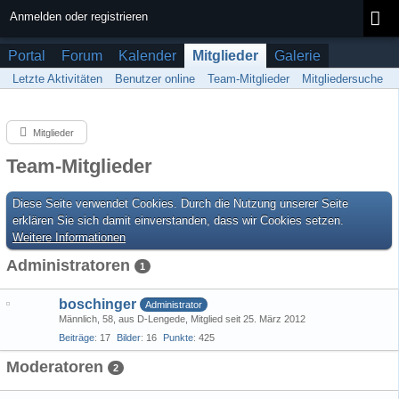
Anmelden oder registrieren
Portal
Forum
Kalender
Mitglieder
Galerie
Letzte Aktivitäten
Benutzer online
Team-Mitglieder
Mitgliedersuche
Mitglieder
Team-Mitglieder
Diese Seite verwendet Cookies. Durch die Nutzung unserer Seite
erklären Sie sich damit einverstanden, dass wir Cookies setzen.
Weitere Informationen
Administratoren
1
boschinger
Administrator
Männlich
58
aus D-Lengede
Mitglied seit 25. März 2012
Beiträge
17
Bilder
16
Punkte
425
Moderatoren
2