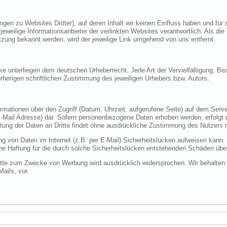
ungen zu Websites Dritter), auf deren Inhalt wir keinen Einfluss haben und f
er jeweilige Informationsanbieter der verlinkten Websites verantwortlich. Als 
tzung bekannt werden, wird der jeweilige Link umgehend von uns entfernt.
ke unterliegen dem deutschen Urheberrecht. Jede Art der Vervielfältigung, Bea
rherigen schriftlichen Zustimmung des jeweiligen Urhebers bzw. Autors.
rmationen über den Zugriff (Datum, Uhrzeit, aufgerufene Seite) auf dem Serve
Mail Adresse) dar. Sofern personenbezogene Daten erhoben werden, erfolgt d
tung der Daten an Dritte findet ohne ausdrückliche Zustimmung des Nutzers ni
ng von Daten im Internet (z.B. per E-Mail) Sicherheitslücken aufweisen kann.
eine Haftung für die durch solche Sicherheitslücken entstehenden Schäden üb
tte zum Zwecke von Werbung wird ausdrücklich widersprochen. Wir behalten un
ails, vor.