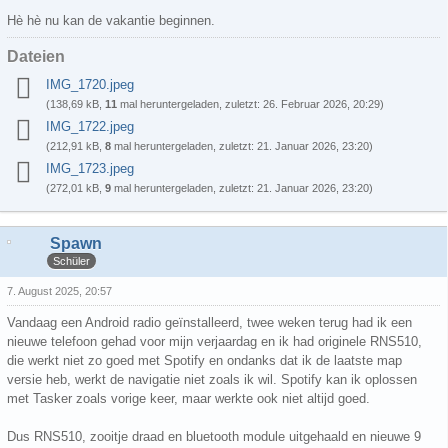
Hè hè nu kan de vakantie beginnen.
Dateien
IMG_1720.jpeg
(138,69 kB,
11
mal heruntergeladen, zuletzt:
26. Februar 2026, 20:29
)
IMG_1722.jpeg
(212,91 kB,
8
mal heruntergeladen, zuletzt:
21. Januar 2026, 23:20
)
IMG_1723.jpeg
(272,01 kB,
9
mal heruntergeladen, zuletzt:
21. Januar 2026, 23:20
)
Spawn
Schüler
7. August 2025, 20:57
Vandaag een Android radio geïnstalleerd, twee weken terug had ik een
nieuwe telefoon gehad voor mijn verjaardag en ik had originele RNS510,
die werkt niet zo goed met Spotify en ondanks dat ik de laatste map
versie heb, werkt de navigatie niet zoals ik wil. Spotify kan ik oplossen
met Tasker zoals vorige keer, maar werkte ook niet altijd goed.
Dus RNS510, zooitje draad en bluetooth module uitgehaald en nieuwe 9