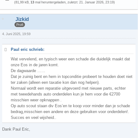
(81,99 kB,
13
mal heruntergeladen, zuletzt:
21. Januar 2026, 23:19
)
Jizkid
Profi
4. Juni 2025, 19:59
Paul eric schrieb:
Wat vervelend, en typisch weer een schade die duidelijk maakt dat
onze Eos in de jaren komt.
De dagwaarde ……
Dat je zuinig bent en hem in topconditie probeert te houden doet niet
ter zaken (alleen een taxatie kon dan nog helpen).
Normaal wordt een reparatie uitgevoerd met nieuwe parts, echter
met tweedehands auto onderdelen kun je hem voor die €2700
misschien weer opknappen .
Op auto scout staan div Eos’en te koop voor minder dan je schade
bedrag,misschien een andere en deze gebruiken voor onderdelen!.
Succes en veel wijsheid..
Dank Paul Eric,