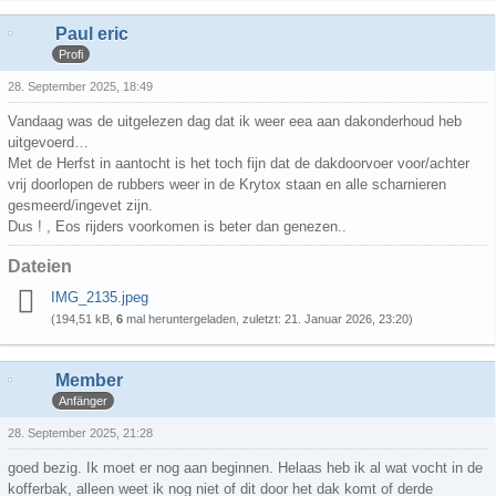
Paul eric
Profi
28. September 2025, 18:49
Vandaag was de uitgelezen dag dat ik weer eea aan dakonderhoud heb
uitgevoerd…
Met de Herfst in aantocht is het toch fijn dat de dakdoorvoer voor/achter
vrij doorlopen de rubbers weer in de Krytox staan en alle scharnieren
gesmeerd/ingevet zijn.
Dus ! , Eos rijders voorkomen is beter dan genezen..
Dateien
IMG_2135.jpeg
(194,51 kB,
6
mal heruntergeladen, zuletzt:
21. Januar 2026, 23:20
)
Member
Anfänger
28. September 2025, 21:28
goed bezig. Ik moet er nog aan beginnen. Helaas heb ik al wat vocht in de
kofferbak, alleen weet ik nog niet of dit door het dak komt of derde