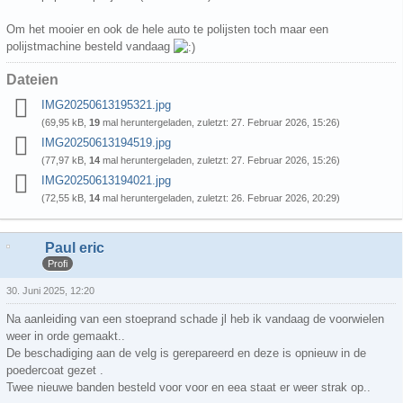
Om het mooier en ook de hele auto te polijsten toch maar een
polijstmachine besteld vandaag
Dateien
IMG20250613195321.jpg
(69,95 kB,
19
mal heruntergeladen, zuletzt:
27. Februar 2026, 15:26
)
IMG20250613194519.jpg
(77,97 kB,
14
mal heruntergeladen, zuletzt:
27. Februar 2026, 15:26
)
IMG20250613194021.jpg
(72,55 kB,
14
mal heruntergeladen, zuletzt:
26. Februar 2026, 20:29
)
Paul eric
Profi
30. Juni 2025, 12:20
Na aanleiding van een stoeprand schade jl heb ik vandaag de voorwielen
weer in orde gemaakt..
De beschadiging aan de velg is gerepareerd en deze is opnieuw in de
poedercoat gezet .
Twee nieuwe banden besteld voor voor en eea staat er weer strak op..