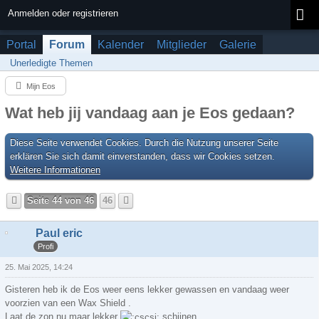
Anmelden oder registrieren
Portal
Forum
Kalender
Mitglieder
Galerie
Unerledigte Themen
Mijn Eos
Wat heb jij vandaag aan je Eos gedaan?
Diese Seite verwendet Cookies. Durch die Nutzung unserer Seite
erklären Sie sich damit einverstanden, dass wir Cookies setzen.
Weitere Informationen
Seite 44 von 46
46
Paul eric
Profi
25. Mai 2025, 14:24
Gisteren heb ik de Eos weer eens lekker gewassen en vandaag weer
voorzien van een Wax Shield .
Laat de zon nu maar lekker
schijnen .