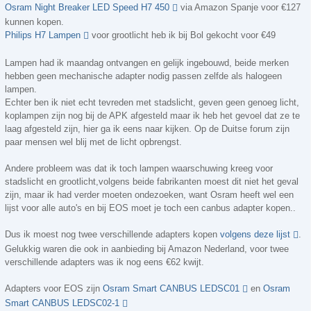
Osram Night Breaker LED Speed H7 450
via Amazon Spanje voor €127
kunnen kopen.
Philips H7 Lampen
voor grootlicht heb ik bij Bol gekocht voor €49
Lampen had ik maandag ontvangen en gelijk ingebouwd, beide merken
hebben geen mechanische adapter nodig passen zelfde als halogeen
lampen.
Echter ben ik niet echt tevreden met stadslicht, geven geen genoeg licht,
koplampen zijn nog bij de APK afgesteld maar ik heb het gevoel dat ze te
laag afgesteld zijn, hier ga ik eens naar kijken. Op de Duitse forum zijn
paar mensen wel blij met de licht opbrengst.
Andere probleem was dat ik toch lampen waarschuwing kreeg voor
stadslicht en grootlicht,volgens beide fabrikanten moest dit niet het geval
zijn, maar ik had verder moeten ondezoeken, want Osram heeft wel een
lijst voor alle auto's en bij EOS moet je toch een canbus adapter kopen..
Dus ik moest nog twee verschillende adapters kopen
volgens deze lijst
.
Gelukkig waren die ook in aanbieding bij Amazon Nederland, voor twee
verschillende adapters was ik nog eens €62 kwijt.
Adapters voor EOS zijn
Osram Smart CANBUS LEDSC01
en
Osram
Smart CANBUS LEDSC02-1