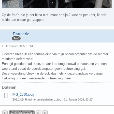
Op de foto's zie je het bijna niet, maar er zijn 2 kastjes per kant, ik heb
beide aan elkaar ge-tyrapped.
Paul eric
Profi
1. Dezember 2025, 16:04
Gisteren kreeg ik een foutmelding via mijn boordcomputer dat de rechter
mistlamp defect was!.
Een tijd geleden had ik deze naar Led omgebouwd en voorzien van een
weerstand zodat de boordcomputer geen foutmelding gaf.
Deze weerstand bleek nu defect, dus heb ik deze vandaag vervangen….
Gelukkig nu geen vervelende foutmelding meer
Dateien
IMG_2390.jpeg
(103,2 kB,
5
mal heruntergeladen, zuletzt:
21. Januar 2026, 23:20
)
Seite 44 von 46
46