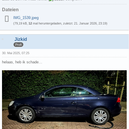
Dateien
IMG_1539.jpeg
(79,19 kB,
12
mal heruntergeladen, zuletzt:
21. Januar 2026, 23:19
)
Jizkid
Profi
30. Mai 2025, 07:25
helaas, heb ik schade…