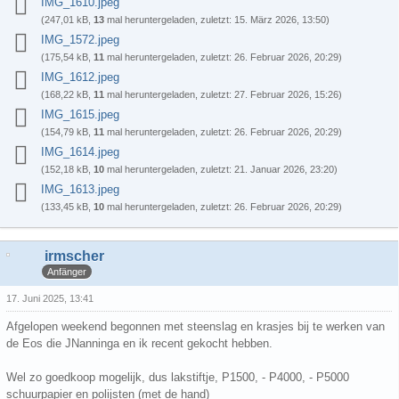
IMG_1610.jpeg
(247,01 kB,
13
mal heruntergeladen, zuletzt:
15. März 2026, 13:50
)
IMG_1572.jpeg
(175,54 kB,
11
mal heruntergeladen, zuletzt:
26. Februar 2026, 20:29
)
IMG_1612.jpeg
(168,22 kB,
11
mal heruntergeladen, zuletzt:
27. Februar 2026, 15:26
)
IMG_1615.jpeg
(154,79 kB,
11
mal heruntergeladen, zuletzt:
26. Februar 2026, 20:29
)
IMG_1614.jpeg
(152,18 kB,
10
mal heruntergeladen, zuletzt:
21. Januar 2026, 23:20
)
IMG_1613.jpeg
(133,45 kB,
10
mal heruntergeladen, zuletzt:
26. Februar 2026, 20:29
)
irmscher
Anfänger
17. Juni 2025, 13:41
Afgelopen weekend begonnen met steenslag en krasjes bij te werken van
de Eos die JNanninga en ik recent gekocht hebben.
Wel zo goedkoop mogelijk, dus lakstiftje, P1500, - P4000, - P5000
schuurpapier en polijsten (met de hand)