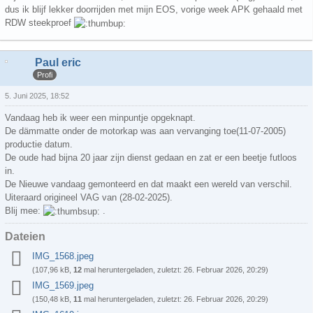
dus ik blijf lekker doorrijden met mijn EOS, vorige week APK gehaald met
RDW steekproef
Paul eric
Profi
5. Juni 2025, 18:52
Vandaag heb ik weer een minpuntje opgeknapt.
De dämmatte onder de motorkap was aan vervanging toe(11-07-2005)
productie datum.
De oude had bijna 20 jaar zijn dienst gedaan en zat er een beetje futloos
in.
De Nieuwe vandaag gemonteerd en dat maakt een wereld van verschil.
Uiteraard origineel VAG van (28-02-2025).
Blij mee:
.
Dateien
IMG_1568.jpeg
(107,96 kB,
12
mal heruntergeladen, zuletzt:
26. Februar 2026, 20:29
)
IMG_1569.jpeg
(150,48 kB,
11
mal heruntergeladen, zuletzt:
26. Februar 2026, 20:29
)