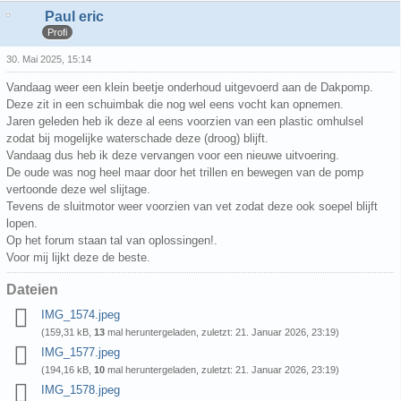
Paul eric
Profi
30. Mai 2025, 15:14
Vandaag weer een klein beetje onderhoud uitgevoerd aan de Dakpomp.
Deze zit in een schuimbak die nog wel eens vocht kan opnemen.
Jaren geleden heb ik deze al eens voorzien van een plastic omhulsel
zodat bij mogelijke waterschade deze (droog) blijft.
Vandaag dus heb ik deze vervangen voor een nieuwe uitvoering.
De oude was nog heel maar door het trillen en bewegen van de pomp
vertoonde deze wel slijtage.
Tevens de sluitmotor weer voorzien van vet zodat deze ook soepel blijft
lopen.
Op het forum staan tal van oplossingen!.
Voor mij lijkt deze de beste.
Dateien
IMG_1574.jpeg
(159,31 kB,
13
mal heruntergeladen, zuletzt:
21. Januar 2026, 23:19
)
IMG_1577.jpeg
(194,16 kB,
10
mal heruntergeladen, zuletzt:
21. Januar 2026, 23:19
)
IMG_1578.jpeg