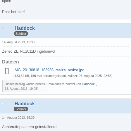
rijden.
Post het hier!
Haddock
Schüler
14. August 2013, 15:38
Zenec ZE NC2011D ingebouwd
Dateien
IMG_20130818_163936_resize_resize.jpg
(183,64 kB,
156
mal heruntergeladen, zuletzt:
26. August 2025, 22:55
)
Dieser Beitrag wurde bereits 1 mal editiert, zuletzt von
Haddock
(
18. August 2013, 19:05
)
Haddock
Schüler
14. August 2013, 15:39
Achteruitrij camera geinstalleerd