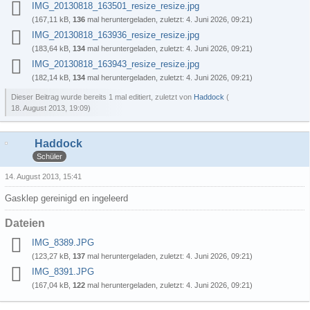
IMG_20130818_163501_resize_resize.jpg
(167,11 kB,
136
mal heruntergeladen, zuletzt:
4. Juni 2026, 09:21
)
IMG_20130818_163936_resize_resize.jpg
(183,64 kB,
134
mal heruntergeladen, zuletzt:
4. Juni 2026, 09:21
)
IMG_20130818_163943_resize_resize.jpg
(182,14 kB,
134
mal heruntergeladen, zuletzt:
4. Juni 2026, 09:21
)
Dieser Beitrag wurde bereits 1 mal editiert, zuletzt von
Haddock
(
18. August 2013, 19:09
)
Haddock
Schüler
14. August 2013, 15:41
Gasklep gereinigd en ingeleerd
Dateien
IMG_8389.JPG
(123,27 kB,
137
mal heruntergeladen, zuletzt:
4. Juni 2026, 09:21
)
IMG_8391.JPG
(167,04 kB,
122
mal heruntergeladen, zuletzt:
4. Juni 2026, 09:21
)