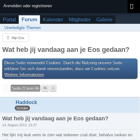
Anmelden oder registrieren
Portal
Forum
Kalender
Mitglieder
Galerie
Unerledigte Themen
Mijn Eos
Wat heb jij vandaag aan je Eos gedaan?
Diese Seite verwendet Cookies. Durch die Nutzung unserer Seite
erklären Sie sich damit einverstanden, dass wir Cookies setzen.
Weitere Informationen
Seite 1 von 46
46
Haddock
Schüler
Wat heb jij vandaag aan je Eos gedaan?
14. August 2013, 15:37
Het lijkt mij leuk eens te zien wat iedereen zoal doet, behalve tanken en