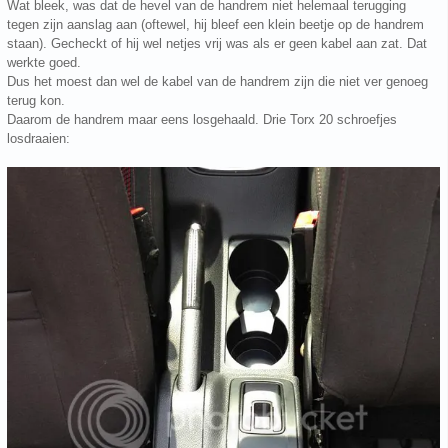
Wat bleek, was dat de hevel van de handrem niet helemaal terugging
tegen zijn aanslag aan (oftewel, hij bleef een klein beetje op de handrem
staan). Gecheckt of hij wel netjes vrij was als er geen kabel aan zat. Dat
werkte goed.
Dus het moest dan wel de kabel van de handrem zijn die niet ver genoeg
terug kon.
Daarom de handrem maar eens losgehaald. Drie Torx 20 schroefjes
losdraaien: