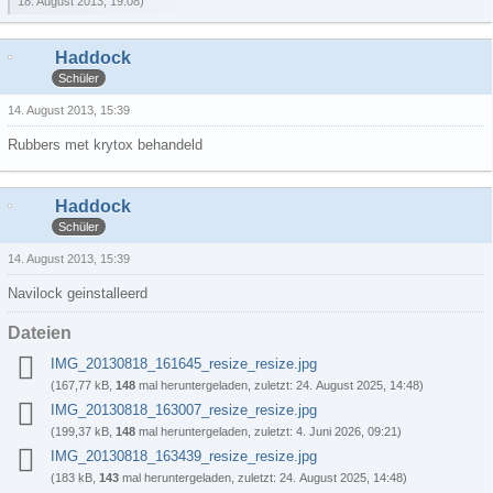
18. August 2013, 19:08
)
Haddock
Schüler
14. August 2013, 15:39
Rubbers met krytox behandeld
Haddock
Schüler
14. August 2013, 15:39
Navilock geinstalleerd
Dateien
IMG_20130818_161645_resize_resize.jpg
(167,77 kB,
148
mal heruntergeladen, zuletzt:
24. August 2025, 14:48
)
IMG_20130818_163007_resize_resize.jpg
(199,37 kB,
148
mal heruntergeladen, zuletzt:
4. Juni 2026, 09:21
)
IMG_20130818_163439_resize_resize.jpg
(183 kB,
143
mal heruntergeladen, zuletzt:
24. August 2025, 14:48
)