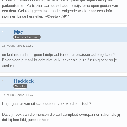
Pissed off staan kijken bij de deuk die ik gratis gekregen heb op een
parkeerterrein. Zo te zien aan de schade, onwijs lomp open gooien van
een deur. Gelukkig geen lakschade. Volgende week maar eens info
inwinnen bij de hersteller. @&€€&@%#^*
Mac
Fortgeschrittener
16. August 2013, 12:57
en laat me raden... geen briefje achter de ruitenwisser achtergelaten?
Balen voor je man! Is echt niet leuk, zeker als je zelf zuinig bent op je
spullen.
Haddock
Schüler
16. August 2013, 14:37
En je gaat er van uit dat iedereen verzekerd is....toch?
Dat zijn ook van die mensen die zelf compleet overspannen raken als jij
dat bij hen flikt, jammer hoor.