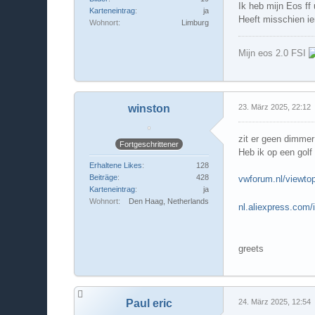
Ik heb mijn Eos ff
Karteneintrag
ja
Heeft misschien ie
Wohnort
Limburg
Mijn eos 2.0 FSI
winston
23. März 2025, 22:12
zit er geen dimmer 
Fortgeschrittener
Heb ik op een golf
Erhaltene Likes
128
Beiträge
428
vwforum.nl/viewto
Karteneintrag
ja
Wohnort
Den Haag, Netherlands
nl.aliexpress.c
greets
Paul eric
24. März 2025, 12:54