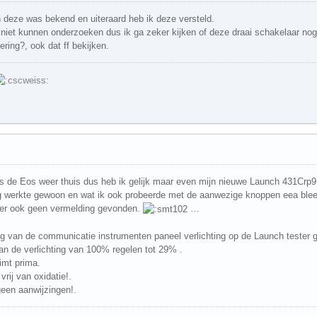
 deze was bekend en uiteraard heb ik deze versteld.
niet kunnen onderzoeken dus ik ga zeker kijken of deze draai schakelaar nog
ring?, ook dat ff bekijken.
 de Eos weer thuis dus heb ik gelijk maar even mijn nieuwe Launch 431Crp91
ing werkte gewoon en wat ik ook probeerde met de aanwezige knoppen eea ble
er ook geen vermelding gevonden.
…
g van de communicatie instrumenten paneel verlichting op de Launch tester g
an de verlichting van 100% regelen tot 29% .
imt prima.
vrij van oxidatie!.
een aanwijzingen!.