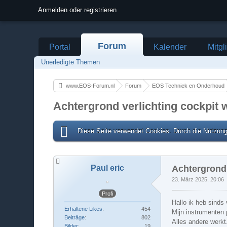
Anmelden oder registrieren
Forum
Portal
Kalender
Mitgl
Unerledigte Themen
www.EOS-Forum.nl
Forum
EOS Techniek en Onderhoud
Achtergrond verlichting cockpit w
Diese Seite verwendet Cookies. Durch die Nutzung 
Paul eric
Achtergrond 
23. März 2025, 20:06
Profi
Hallo ik heb sinds
Erhaltene Likes
454
Mijn instrumenten p
Beiträge
802
Alles andere werkt
Bilder
19