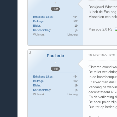
Dankjewel Winston
Profi
Ik heb de Eos nog 
Misschien een zeke
Erhaltene Likes
454
Beiträge
802
Bilder
19
Mijn eos 2.0 FSI
Karteneintrag
ja
Wohnort
Limburg
Paul eric
28. März 2025, 12:31
Gisteren avond was
Profi
De teller verlicht
In de boordcomput
Erhaltene Likes
454
Beiträge
802
Ff afwachten dus!.
Bilder
19
Vandaag de werkin
Karteneintrag
ja
geconstateerd ik k
Wohnort
Limburg
En de verlichting d
De accu polen zijn 
Dus tot op heden g