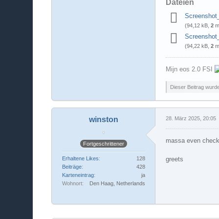
Dateien
Screenshot
(94,12 kB,
2
ma
Screenshot
(94,22 kB,
2
ma
Mijn eos 2.0 FSI
Dieser Beitrag wurde 
winston
28. März 2025, 20:05
massa even checke
Fortgeschrittener
greets
Erhaltene Likes
128
Beiträge
428
Karteneintrag
ja
Wohnort
Den Haag, Netherlands