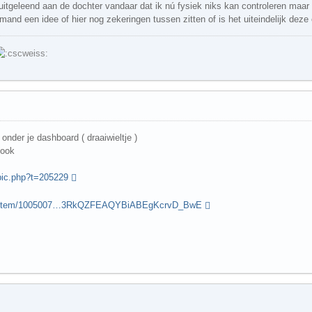
 uitgeleend aan de dochter vandaar dat ik nú fysiek niks kan controleren maar
mand een idee of hier nog zekeringen tussen zitten of is het uiteindelijk deze
onder je dashboard ( draaiwieltje )
 ook
pic.php?t=205229
om/item/1005007…3RkQZFEAQYBiABEgKcrvD_BwE