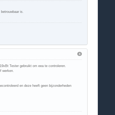
 betrouwbaar is.
4
9xBt Tester gebruikt om eea te controleren.
ef werken.
econtroleerd en deze heeft geen bijzonderheden