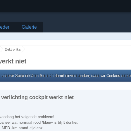
ieder
Galerie
Elektronika
erkt niet
unserer Seite erklären Sie sich damit einverstanden, dass wir Cookies setz
verlichting cockpit werkt niet
 vandaag het volgende probleem!.
aneel wat normaal rood /blauw is blijft donker.
. MFD -km stand -tijd enz..