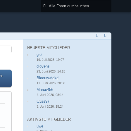
NEUESTE MITGLIEDER
giel
19. Juli 2026, 19:07
dloyens
23. Juni 2026, 14:15
n.
Blaauwwiekel
11. Juni 2026, 20:08
Marco456
4. Juni 2026, 08:14
C3ss97
3. Juni 2026, 15:24
AKTIVSTE MITGLIEDER
uwe