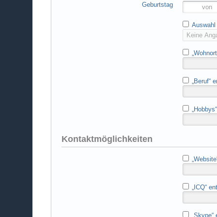
Geburtstag
Auswahl 
„Wohnort“
„Beruf“ e
„Hobbys“ 
Kontaktmöglichkeiten
„Website“
„ICQ“ ent
„Skype“ e