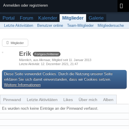
Anmelden oder registrieren
Portal
Forum
Kalender
Mitglieder
Galerie
Letzte Aktivitäten
Benutzer online
Team-Mitglieder
Mitgliedersuche
Mitglieder
Erik
Fortgeschrittener
Männlich
aus Alkmaar
Mitglied seit 11. Januar 2013
Letzte Aktivität
12. Dezember 2021, 21:47
Diese Seite verwendet Cookies. Durch die Nutzung unserer Seite
erklären Sie sich damit einverstanden, dass wir Cookies setzen.
Weitere Informationen
Pinnwand
Letzte Aktivitäten
Likes
Über mich
Alben
Es wurden noch keine Einträge an der Pinnwand verfasst.