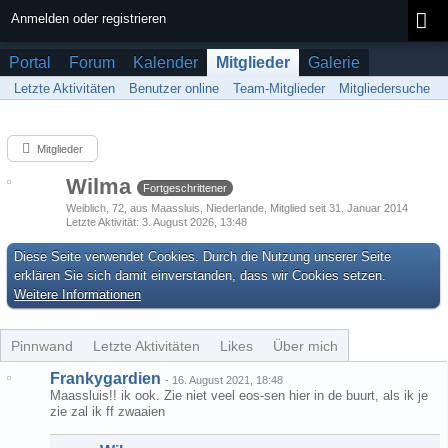
Anmelden oder registrieren
Portal
Forum
Kalender
Mitglieder
Galerie
Letzte Aktivitäten
Benutzer online
Team-Mitglieder
Mitgliedersuche
Mitglieder
Wilma
Fortgeschrittener
Weiblich
72
aus Maassluis, Niederlande
Mitglied seit 31. Januar 2014
Letzte Aktivität
3. August 2026, 13:48
Diese Seite verwendet Cookies. Durch die Nutzung unserer Seite
erklären Sie sich damit einverstanden, dass wir Cookies setzen.
Weitere Informationen
Pinnwand
Letzte Aktivitäten
Likes
Über mich
Frankygardien
-
16. August 2021, 18:48
Maassluis!! ik ook. Zie niet veel eos-sen hier in de buurt, als ik je
zie zal ik ff zwaaien