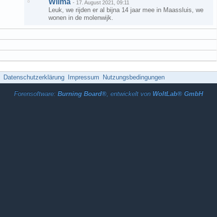
Wilma
-
17. August 2021, 09:11
Leuk, we rijden er al bijna 14 jaar mee in Maassluis, we
wonen in de molenwijk.
Datenschutzerklärung
Impressum
Nutzungsbedingungen
Forensoftware:
Burning Board®
, entwickelt von
WoltLab® GmbH