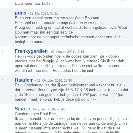
EOS weer naar buiten.
prins
-
19. Mai 2023, 08:21
Even een compliment maken voor Wout Bouman
Heel snel een afspraak en mijn dak kan weer open!
Kreeg een melding en had al veel op dit forum gelezen over Wout
Bouman maar idd een top service
Kortom voor de niet super technische mensen onder ons is dit
bedrijf een aanrader
Frankygardien
-
21. August 2021, 13:16
Heb in vcds gevonden hoe ik de codes kan zien. Ze kloppen
precies met het filmpje. Alleen wat kan ik ermee? Als ik het dak
open wil doen geeft hij error aan. Dus zie niet welke sensoren er
wel of niet mee doen. Foutcodes heeft hij niet....
Haarlem
-
29. Oktober 2020, 12:50
Paul Goedendag las dat jij een thuiskomer had gekocht nu zie ik
dat er verschillende typé zijn 16 & 17 & 18 inch dacht te lezen dat
jij de 18 inch heb gekocht heb je daar t VW partsnr van ??? (cq
banden maat) en waar heb je deze gekocht ???
Sina
-
9. Dezember 2018, 08:44
Goedemorgen Paul Eric,
Ik las je bericht over de lekkage bij de tulle van je eos. Bij mij sluit
aan de rechterzijde de zijdrager niet netjes aan op de a-stijl. Links
is geen tussenruimte maar rechts wel. Nu denk ik dat de tulle
misschien niet goed zit? De hele zijdrager is nat dus duidelijk