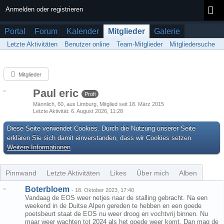
Anmelden oder registrieren
Portal
Forum
Kalender
Mitglieder
Galerie
Letzte Aktivitäten
Benutzer online
Team-Mitglieder
Mitgliedersuche
Mitglieder
Paul eric
Profi
Männlich
60
aus Limburg
Mitglied seit 18. März 2015
Letzte Aktivität
6. August 2026, 11:28
Diese Seite verwendet Cookies. Durch die Nutzung unserer Seite
erklären Sie sich damit einverstanden, dass wir Cookies setzen.
Weitere Informationen
Pinnwand
Letzte Aktivitäten
Likes
Über mich
Alben
Boterbloem
-
18. Oktober 2023, 17:40
Vandaag de EOS weer netjes naar de stalling gebracht. Na een
weekend in de Duitse Alpen gereden te hebben en een goede
poetsbeurt staat de EOS nu weer droog en vochtvrij binnen. Nu
maar weer wachten tot 2024 als het goede weer komt. Dan mag de