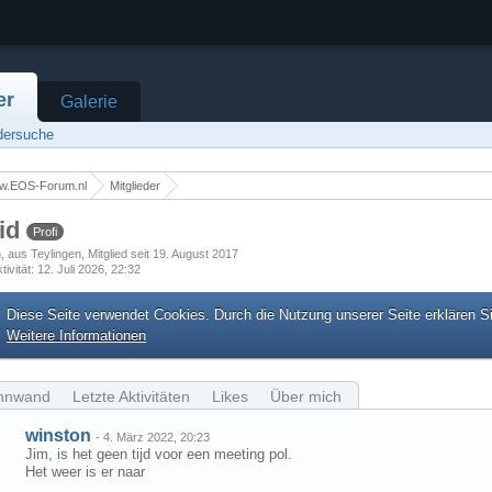
er
Galerie
edersuche
w.EOS-Forum.nl
Mitglieder
kid
Profi
h
aus Teylingen
Mitglied seit 19. August 2017
tivität
12. Juli 2026, 22:32
Diese Seite verwendet Cookies. Durch die Nutzung unserer Seite erklären S
Weitere Informationen
nnwand
Letzte Aktivitäten
Likes
Über mich
winston
-
4. März 2022, 20:23
Jim, is het geen tijd voor een meeting pol.
Het weer is er naar