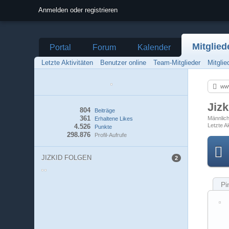
Anmelden oder registrieren
Mitglied
Portal
Forum
Kalender
Letzte Aktivitäten
Benutzer online
Team-Mitglieder
Mitgli
ww
Jiz
804
Beiträge
361
Männlic
Erhaltene Likes
Letzte Ak
4.526
Punkte
298.876
Profil-Aufrufe
JIZKID FOLGEN
2
Pi