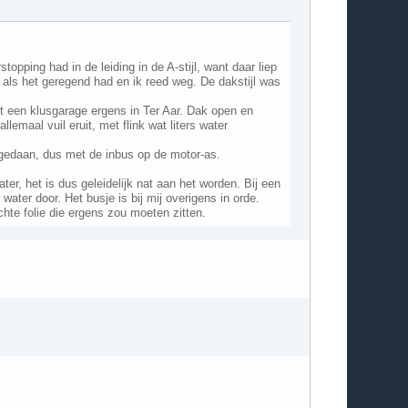
stopping had in de leiding in de A-stijl, want daar liep
e als het geregend had en ik reed weg. De dakstijl was
t een klusgarage ergens in Ter Aar. Dak open en
allemaal vuil eruit, met flink wat liters water
d gedaan, dus met de inbus op de motor-as.
ter, het is dus geleidelijk nat aan het worden. Bij een
water door. Het busje is bij mij overigens in orde.
te folie die ergens zou moeten zitten.