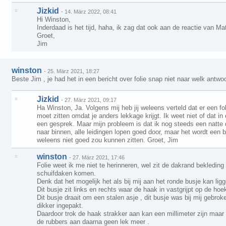
Jizkid
-
14. März 2022, 08:41
Hi Winston,
Inderdaad is het tijd, haha, ik zag dat ook aan de reactie van Ma
Groet,
Jim
winston
-
25. März 2021, 18:27
Beste Jim , je had het in een bericht over folie snap niet naar welk antwoo
Jizkid
-
27. März 2021, 09:17
Ha Winston, Ja. Volgens mij heb jij weleens verteld dat er een fol
moet zitten omdat je anders lekkage krijgt. Ik weet niet of dat i
een gesprek. Maar mijn probleem is dat ik nog steeds een natte d
naar binnen, alle leidingen lopen goed door, maar het wordt een be
weleens niet goed zou kunnen zitten. Groet, Jim
winston
-
27. März 2021, 17:46
Folie weet ik me niet te herinneren, wel zit de dakrand bekleding
schuifdaken komen.
Denk dat het mogelijk het als bij mij aan het ronde busje kan ligg
Dit busje zit links en rechts waar de haak in vastgrijpt op de h
Dit busje draait om een stalen asje , dit busje was bij mij gebr
dikker ingepakt.
Daardoor trok de haak strakker aan kan een millimeter zijn maar 
de rubbers aan daarna geen lek meer .