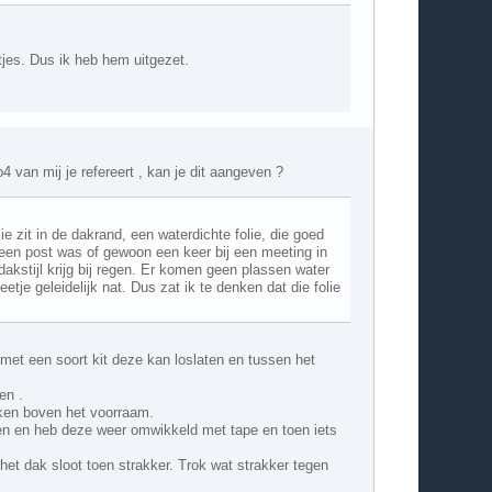
tjes. Dus ik heb hem uitgezet.
4 van mij je refereert , kan je dit aangeven ?
ie zit in de dakrand, een waterdichte folie, die goed
n een post was of gewoon een keer bij een meeting in
akstijl krijg bij regen. Er komen geen plassen water
etje geleidelijk nat. Dus zat ik te denken dat die folie
 met een soort kit deze kan loslaten en tussen het
en .
oeken boven het voorraam.
oken en heb deze weer omwikkeld met tape en toen iets
het dak sloot toen strakker. Trok wat strakker tegen