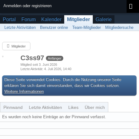
Anmelden oder registrieren
Portal
Forum
Kalender
Mitglieder
Galerie
Letzte Aktivitäten
Benutzer online
Team-Mitglieder
Mitgliedersuche
Mitglieder
C3ss97
Anfänger
Mitglied seit 3. Juni 2026
Letzte Aktivität
4. Juli 2026, 14:40
Diese Seite verwendet Cookies. Durch die Nutzung unserer Seite
erklären Sie sich damit einverstanden, dass wir Cookies setzen.
Weitere Informationen
Pinnwand
Letzte Aktivitäten
Likes
Über mich
Es wurden noch keine Einträge an der Pinnwand verfasst.