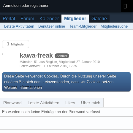
Anmelden oder registrieren
Portal
Forum
Kalender
Mitglieder
Galerie
Letzte Aktivitäten
Benutzer online
Team-Mitglieder
Mitgliedersuche
Mitglieder
kawa-freak
Schüler
Männlich
51
aus Belgium
Mitglied seit 27. Januar 2010
Letzte Aktivität
11. Oktober 2015, 12:25
Diese Seite verwendet Cookies. Durch die Nutzung unserer Seite
erklären Sie sich damit einverstanden, dass wir Cookies setzen.
Weitere Informationen
Pinnwand
Letzte Aktivitäten
Likes
Über mich
Es wurden noch keine Einträge an der Pinnwand verfasst.